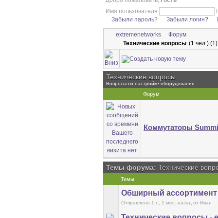
Добро пожаловать,
Гость
Имя пользователя
Забыли пароль?
Забыли логин?
extremenetworks
Форум
Технические вопросы
(1 чел.) (1
Технические вопросы
Вопросы по настройке оборудования
Форум
Коммутаторы Summi
Темы форума:
Технические вопр
Темы
Обширный ассортимент
Отправлено 1 г., 1 мес. назад
от Иван
Технические вопросы - 