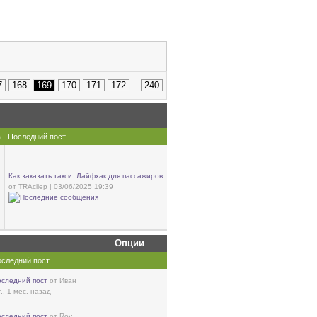
7
168
169
170
171
172
...
240
в
Последний пост
Как заказать такси: Лайфхак для пассажиров
от TRAcliep | 03/06/2025 19:39
Опции
следний пост
оследний пост
от Иван
г., 1 мес. назад
оследний пост
от Roy