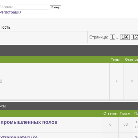
Пароль:
Регистрация
) Гость
Страница:
1
...
166
16
Темы
Ответо
t
2
0
осы
Ответов
Просм.
По
 промышленных полов
П
0
63
1 
extremenetworks
П