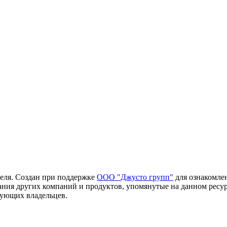
еля. Создан при поддержке
ООО "Джусто групп"
для ознакомле
ания других компаний и продуктов, упомянутые на данном ресур
вующих владельцев.