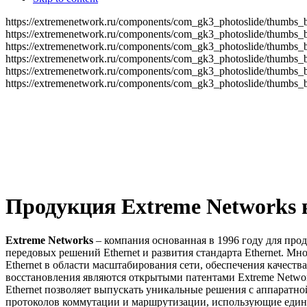
https://extremenetwork.ru/components/com_gk3_photoslide/thumbs_
https://extremenetwork.ru/components/com_gk3_photoslide/thumbs_
https://extremenetwork.ru/components/com_gk3_photoslide/thumbs_
https://extremenetwork.ru/components/com_gk3_photoslide/thumbs_
https://extremenetwork.ru/components/com_gk3_photoslide/thumbs_
https://extremenetwork.ru/components/com_gk3_photoslide/thumbs_
Продукция Extreme Networks 
Extreme Networks
– компания основанная в 1996 году для про
передовых решений Ethernet и развития стандарта Ethernet. Мн
Ethernet в области масштабирования сети, обеспечения качеств
восстановления являются открытыми патентами Extreme Netwo
Ethernet позволяет выпускать уникальные решения с аппаратно
протоколов коммутации и маршрутизации, использующие еди