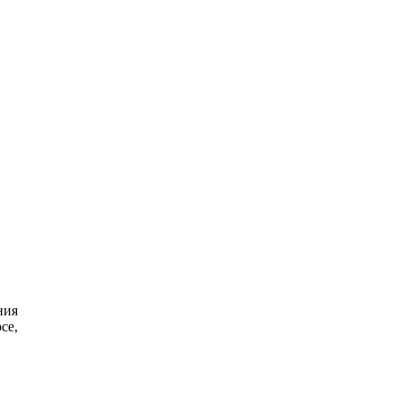
ния
се,