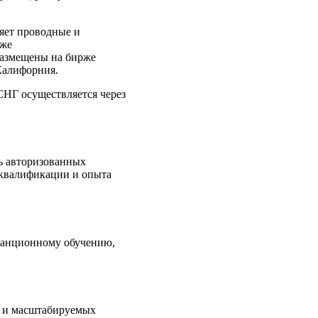
яет проводные и
кже
азмещены на бирже
Калифорния.
СНГ осуществляется через
ть авторизованных
 квалификации и опыта
станционному обучению,
х и масштабируемых