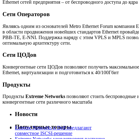
Ethernet сетей предприятия – от беспроводного доступа до ядра
Сети Операторов
Являясь одним из основателей Metro Ethernet Forum компания 
в области продвижения новейших стандартов Ethernet провайде
PBB-TE, E-NNI. Поддержка наряду с этим VPLS и MPLS позвол
оптимальную архитектуру сети.
Сети ЦОДов
Конвергентные сети ЦОДов позволяют получить максимальное
Ethernet, виртуализации и подготовиться к 40/100Гбит
Продукты
Продукты
Extreme Networks
позволяют стоить беспроводные 
конвергентные сети различного масштаба
Новости
Популярные товары
Extreme Networks и Dell предлагают
совместное ISCSI-решение
Extreme Networks удовлетворяет растущие