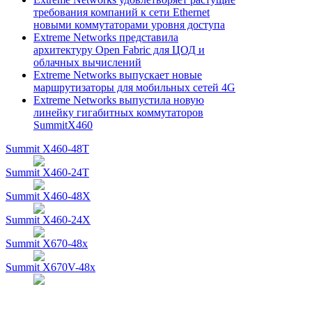
требования компаний к сети Ethernet
новыми коммутаторами уровня доступа
Extreme Networks представила
архитектуру Open Fabric для ЦОД и
облачных вычислений
Extreme Networks выпускает новые
маршрутизаторы для мобильных сетей 4G
Extreme Networks выпустила новую
линейку гигабитных коммутаторов
SummitX460
Summit X460-48T
Summit X460-24T
Summit X460-48X
Summit X460-24X
Summit X670-48x
Summit X670V-48x