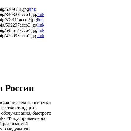
big/6209581.jpg
link
big/830328acco1.jpg
link
big/590111acco2.jpg
link
big/502297acco3.jpg
link
big/698514acco4.jpg
link
big/476093acco5.jpg
link
в России
движения технологически
ожество стандартов
а обслуживания, быстрого
rks. Фокусирование на
й реализацией
ную модульную