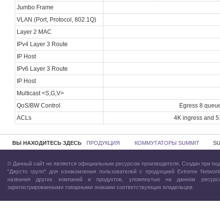
Jumbo Frame
VLAN (Port, Protocol, 802.1Q)
Layer 2 MAC
IPv4 Layer 3 Route
IP Host
IPv6 Layer 3 Route
IP Host
Multicast <S,G,V>
QoS/BW Control
Egress 8 queue
ACLs
4K ingress and 5
ВЫ НАХОДИТЕСЬ ЗДЕСЬ
ПРОДУКЦИЯ
КОММУТАТОРЫ SUMMIT
SU
© Данный сайт не является официальным ресурсом производителя. Создан при по
"Джусто групп"
для ознакомления пользователей с продукцией Extreme Network
названия других компаний и продуктов, упомянутые на данном ресурс
зарегистрированными товарными знаками соответствующих владельцев.