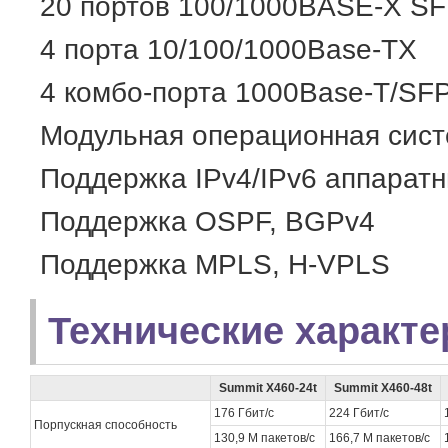
20 портов 100/1000BASE-X S
4 порта 10/100/1000Base-TX
4 комбо-порта 1000Base-T/SF
Модульная операционная сис
Поддержка IPv4/IPv6 аппарат
Поддержка OSPF, BGPv4
Поддержка MPLS, H-VPLS
Технические характе
Summit X460-24t
Summit X460-48t
176 Гбит/с
224 Гбит/с
Порпускная способность
130,9 М пакетов/с
166,7 М пакетов/с