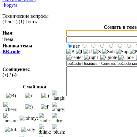
Форум
Технические вопросы
(1 чел.) (1) Гость
Создать в тем
Имя
:
Тема
:
Иконка темы
:
нет
BB-code
:
Сообщение:
:
(+)
/
(-)
Смайлики