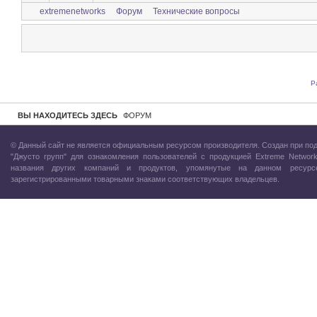
extremenetworks
Форум
Технические вопросы
Р
ВЫ НАХОДИТЕСЬ ЗДЕСЬ
ФОРУМ
© Данный сайт не является официальным ресурсом производителя. Создан при по
"Джусто групп"
для ознакомления пользователей с продукцией Extreme Network
названия других компаний и продуктов, упомянутые на данном ресурс
зарегистрированными товарными знаками соответствующих владельцев.