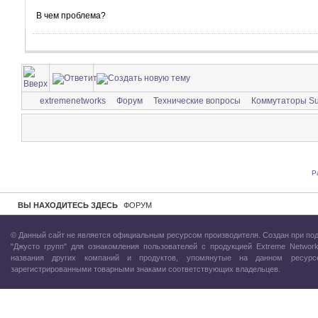
В чем проблема?
extremenetworks
Форум
Технические вопросы
Коммутаторы S
Р
ВЫ НАХОДИТЕСЬ ЗДЕСЬ
ФОРУМ
© Данный сайт не является официальным ресурсом производителя. Создан при по
"Джусто групп"
для ознакомления пользователей с продукцией Extreme Network
названия других компаний и продуктов, упомянутые на данном ресурс
зарегистрированными товарными знаками соответствующих владельцев.