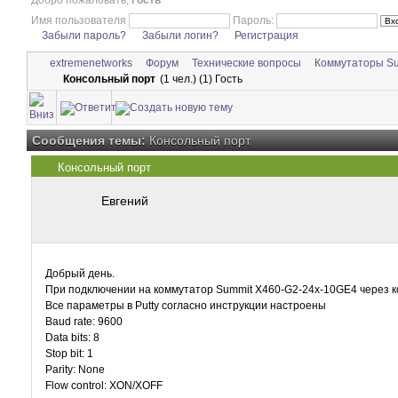
Добро пожаловать,
Гость
Имя пользователя
Пароль:
Забыли пароль?
Забыли логин?
Регистрация
extremenetworks
Форум
Технические вопросы
Коммутаторы S
Консольный порт
(1 чел.) (1) Гость
Сообщения темы:
Консольный порт
Консольный порт
Евгений
Добрый день.
При подключении на коммутатор Summit X460-G2-24x-10GE4 через конс
Все параметры в Putty согласно инструкции настроены
Baud rate: 9600
Data bits: 8
Stop bit: 1
Parity: None
Flow control: XON/XOFF